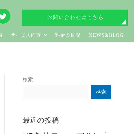
T
お問い合わせはこちら
w
i
t
内
サービス内容
料金の目安
NEWS&BLOG
t
e
r
検索
検索
最近の投稿