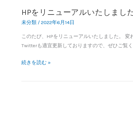
HPをリニューアルいたしまし
HP
を
未分類
/
2022年6月14日
リ
このたび、HPをリニューアルいたしました。 変
ニ
Twitterも適宜更新しておりますので、ぜひご覧
ュ
ー
続きを読む »
ア
ル
い
た
し
ま
し
た。