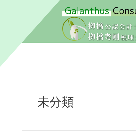
内
容
を
ス
キ
ッ
プ
未分類